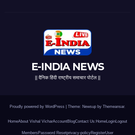
E-INDIA NEWS
|| दैनिक हिंदी राष्ट्रीय समाचार पोर्टल ||
Proudly powered by WordPress
|
Theme: Newsup by
Themeansar
.
Home
About Vishal Vichar
Account
Blog
Contact Us:
Home
Login
Logout
Members
Password Reset
privacy-policy
Register
User