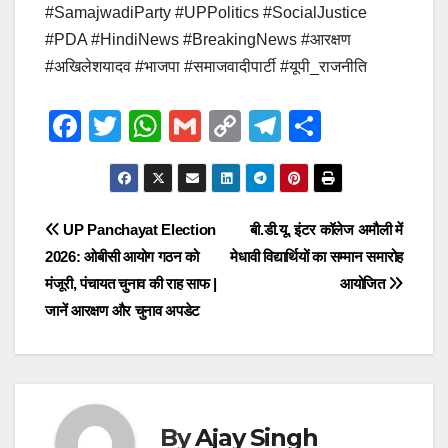
#SamajwadiParty #UPPolitics #SocialJustice
#PDA #HindiNews #BreakingNews #आरक्षण
#अखिलेशयादव #भाजपा #समाजवादीपार्टी #यूपी_राजनीति
F
T
W
G
C
T
S
a
wi
h
m
o
el
h
c
tt
at
ail
p
e
ar
e
er
s
y
gr
e
Post
UP Panchayat Election
बी.डी.यू. इंटर कॉलेज अमौली में
b
A
Li
a
2026: ओबीसी आयोग गठन को
मेधावी विद्यार्थियों का सम्मान समारोह
navigation
o
p
n
m
मंजूरी, पंचायत चुनाव की राह साफ |
आयोजित
o
p
k
जानें आरक्षण और चुनाव अपडेट
k
By
Ajay Singh