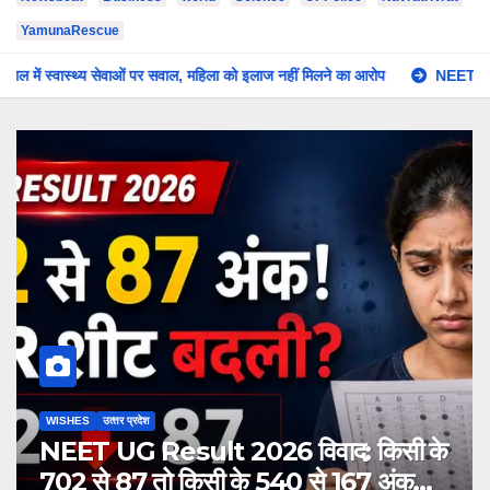
YamunaRescue
हिला को इलाज नहीं मिलने का आरोप
NEET UG Result 2026 विवाद: किसी के 702 स
दिल्ली
देश
26 विवाद: किसी के
जंतर-मंतर पर 30 सेकंड में
े 540 से 167 अंक
वांगचुक को अस्पताल ले गई द