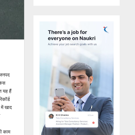
र जनपद
 किस
 यह हैं
िकॉर्ड
में खाद
र
ही काम