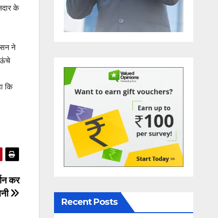
नदार के
ासन ने
ऊंचे
हा कि
र्शन कर
वनी
Recent Posts