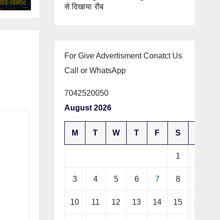
से दिखाया रौब
For Give Advertisment Conatct Us
Call or WhatsApp
7042520050
August 2026
M
T
W
T
F
S
S
1
2
3
4
5
6
7
8
9
10
11
12
13
14
15
16