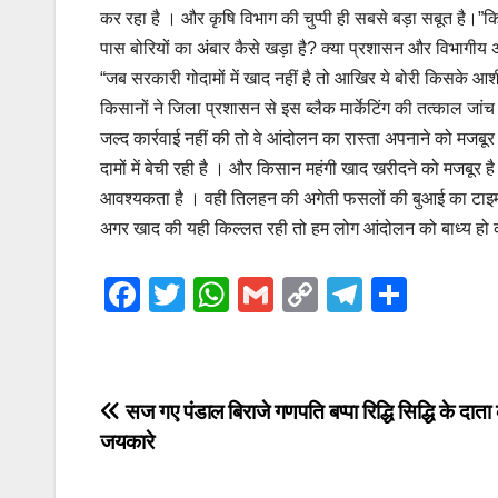
कर रहा है । और कृषि विभाग की चुप्पी ही सबसे बड़ा सबूत है।”किसा
पास बोरियों का अंबार कैसे खड़ा है? क्या प्रशासन और विभागीय 
“जब सरकारी गोदामों में खाद नहीं है तो आखिर ये बोरी किसके आशीर्
किसानों ने जिला प्रशासन से इस ब्लैक मार्केटिंग की तत्काल जां
जल्द कार्रवाई नहीं की तो वे आंदोलन का रास्ता अपनाने को मजबू
दामों में बेची रही है । और किसान महंगी खाद खरीदने को मजबूर ह
आवश्यकता है । वही तिलहन की अगेती फसलों की बुआई का टाइम 
अगर खाद की यही किल्लत रही तो हम लोग आंदोलन को बाध्य हो कर
F
T
W
G
C
T
S
a
wi
h
m
o
el
h
c
tt
at
ail
p
e
ar
e
er
s
y
gr
e
Post
सज गए पंडाल बिराजे गणपति बप्पा रिद्धि सिद्धि के दाता 
b
A
Li
a
जयकारे
navigation
o
p
n
m