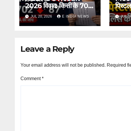
2026 विवाद: किसी के 702
पिस्टल
से 87 तो किसी के 540 से
की दबं
JUL 20, 2026
E INDIA NEWS
JUL 1
167 अंक होने का दावा, NTA
दिखाया
ने दी चेतावनी
Leave a Reply
Your email address will not be published.
Required fi
Comment
*