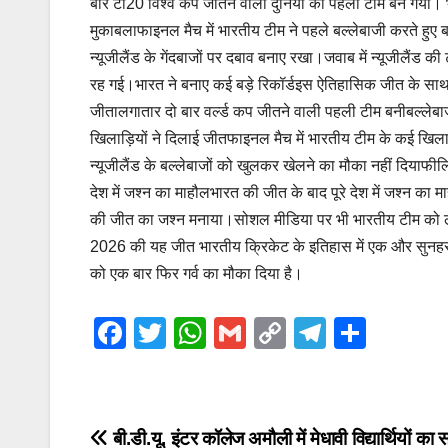
बार टी20 विश्व कप जीतने वाली दुनिया की पहली टीम बन गया। भा
मुकाबलाफाइनल मैच में भारतीय टीम ने पहले बल्लेबाजी करते हुए
न्यूजीलैंड के गेंदबाजों पर दबाव बनाए रखा।जवाब में न्यूजीलैंड की
रह गई।भारत ने बनाए कई बड़े रिकॉर्डइस ऐतिहासिक जीत के साथ भ
जीतालगातार दो बार वर्ल्ड कप जीतने वाली पहली टीम बनीबल्लेबाजों औ
खिलाड़ियों ने दिलाई जीतफाइनल मैच में भारतीय टीम के कई खिलाड़िय
न्यूजीलैंड के बल्लेबाजों को खुलकर खेलने का मौका नहीं दियाफी
देश में जश्न का माहौलभारत की जीत के बाद पूरे देश में जश्न क
की जीत का जश्न मनाया।सोशल मीडिया पर भी भारतीय टीम को लगा
2026 की यह जीत भारतीय क्रिकेट के इतिहास में एक और सुनहरा 
को एक बार फिर गर्व का मौका दिया है।
F
T
W
G
C
T
S
a
wi
h
m
o
el
h
c
tt
at
ail
p
e
ar
e
er
s
y
gr
e
Post
बी.डी.यू. इंटर कॉलेज अमौली में मेधावी विद्यार्थियों का 