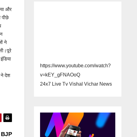
नाया और
ी पीछे
प
इन
ं ने
ली।पूरे
इंडिया
https://www.youtube.com/watch?
v=kEY_gFNAOoQ
ने देश
24x7 Live Tv Vishal Vichar News
च, BJP