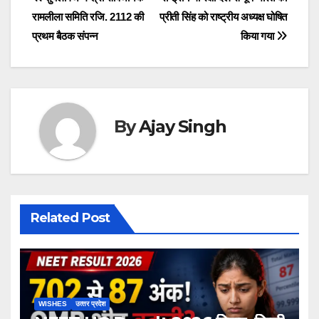
Post
b
A
Li
a
रामलीला समिति रजि. 2112 की
प्रीती सिंह को राष्ट्रीय अध्यक्ष घोषित
navigation
o
p
n
m
प्रथम बैठक संपन्न
किया गया
o
p
k
k
By
Ajay Singh
Related Post
WISHES
उत्‍तर प्रदेश