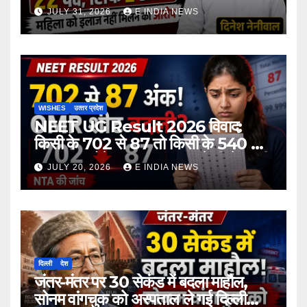
आरोप
JULY 31, 2026
E INDIA NEWS
WISHES
उत्‍तर प्रदेश
NEET UG Result 2026 विवाद:
किसी के 702 से 87 तो किसी के 540 से
167 अंक होने का दावा, NTA ने दी चेतावनी
JULY 20, 2026
E INDIA NEWS
दिल्ली
देश
जंतर-मंतर पर 30 सेकंड में बदला माहौल,
सोनम वांगचुक को अस्पताल ले गई दिल्ली