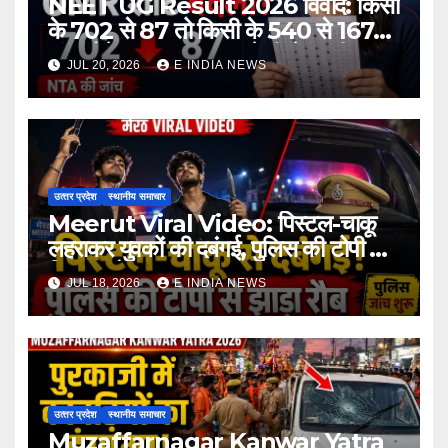
NEET UG Result 2026 विवाद: किसी
के 702 से 87 तो किसी के 540 से 167
अंक होने का दावा, NTA ने दी चेतावनी
JUL 20, 2026
E INDIA NEWS
उत्‍तर प्रदेश
स्थानीय समाचार
Meerut Viral Video: पिस्टल-चाकू
लहराकर युवकों की दबंगई, पुलिस की टोपी से
दिखाया रौब
JUL 18, 2026
E INDIA NEWS
उत्‍तर प्रदेश
स्थानीय समाचार
Muzaffarnagar Kanwar Yatra