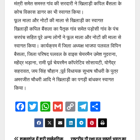
मंत्री समेत समस्त गांव की सरदारी ने खिलाड़ी कपिल बैंसला के
कोच विकास डागर का भी स्वागत किया।
फूल माला और नोटों की माला से खिलाड़ी का स्वागत
खिलाड़ी कपिल बैंसला का पैतृक गांव समेत पड़ोसी गांव के पंच
सरपंच सहित पूरे अन्य लोगों ने फूल माला और नोटों की माला से
स्वागत किया। कार्यक्रम में जिला अध्यक्ष भाजपा पलवल विपिन
बैसला, जिला परिषद पलवल के वाइस चेयरमैन उमेश गुदराना,
महेंद्र भड़ाना, रामी पूर्व चेयरमैन कॉपरेटिव सोसायटी, योगेंद्र
सहरावत, जय सिंह चौहान ,पूर्व विधायक सुभाष चौधरी के पुत्र
अमरजीत चौधरी आदि ने खिलाड़ी का पगड़ी बांधकर स्वागत
किया।
F
T
W
G
C
T
S
a
wi
h
m
o
el
h
c
tt
at
ail
p
e
ar
e
er
s
y
gr
e
शुक्लागंज में श्री सार्वजनिक
राष्ट्रीय गौ रक्षा दल सम्पूर्ण भारत का