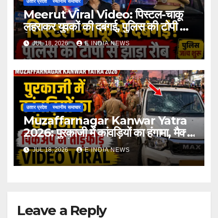
उत्‍तर प्रदेश
स्थानीय समाचार
Meerut Viral Video: पिस्टल-चाकू
लहराकर युवकों की दबंगई, पुलिस की टोपी से
दिखाया रौब
JUL 18, 2026
E INDIA NEWS
उत्‍तर प्रदेश
स्थानीय समाचार
Muzaffarnagar Kanwar Yatra
2026: पुरकाजी में कांवड़ियों का हंगामा, मैक्स
पिकअप में तोड़फोड़
JUL 18, 2026
E INDIA NEWS
Leave a Reply