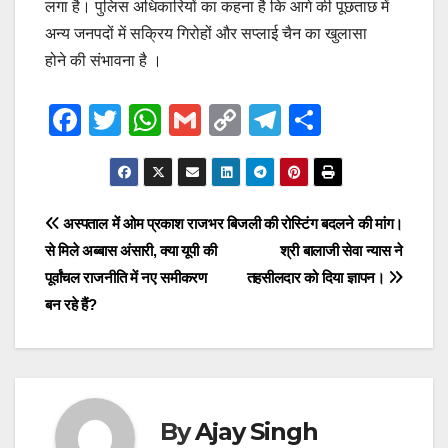
लगा है। पुलिस अधिकारियों का कहना है कि आगे की पूछताछ में
अन्य जनपदों में सक्रिय गिरोहों और सप्लाई चैन का खुलासा
होने की संभावना है ।
F
T
W
G
C
T
S
a
wi
h
m
o
el
h
c
tt
at
ail
p
e
ar
e
er
s
y
gr
e
Post
अस्पताल में ओम प्रकाश राजभर
बिजली की रोस्टिंग बदलने की मांग।
b
A
Li
a
से मिले अब्बास अंसारी, क्या यूपी की
श्री बालाजी सेवा न्यास ने
navigation
o
p
n
m
पूर्वांचल राजनीति में नए समीकरण
तहसीलदार को दिया ज्ञापन।
o
p
k
बन रहे हैं?
k
By
Ajay Singh