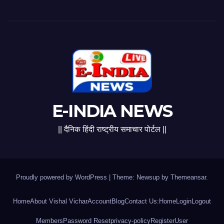
E-INDIA NEWS
|| दैनिक हिंदी राष्ट्रीय समाचार पोर्टल ||
Proudly powered by WordPress
|
Theme: Newsup by
Themeansar
.
Home
About Vishal Vichar
Account
Blog
Contact Us:
Home
Login
Logout
Members
Password Reset
privacy-policy
Register
User