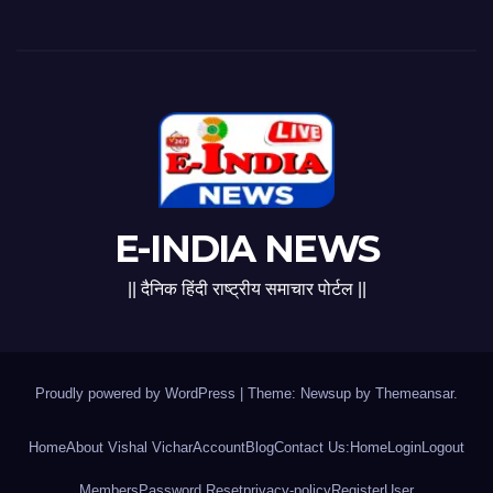
E-INDIA NEWS
|| दैनिक हिंदी राष्ट्रीय समाचार पोर्टल ||
Proudly powered by WordPress
|
Theme: Newsup by
Themeansar
.
Home
About Vishal Vichar
Account
Blog
Contact Us:
Home
Login
Logout
Members
Password Reset
privacy-policy
Register
User