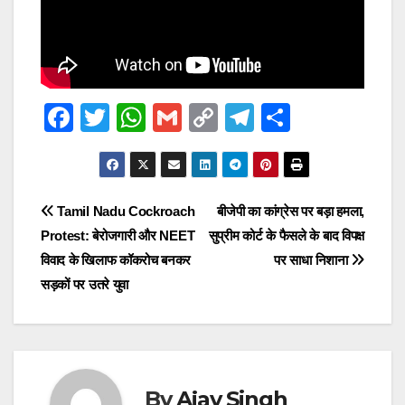
F
T
W
G
C
T
S
a
wi
h
m
o
el
h
c
tt
at
ail
p
e
ar
e
er
s
y
gr
e
Post
Tamil Nadu Cockroach
बीजेपी का कांग्रेस पर बड़ा हमला,
b
A
Li
a
Protest: बेरोजगारी और NEET
सुप्रीम कोर्ट के फैसले के बाद विपक्ष
navigation
o
p
n
m
विवाद के खिलाफ कॉकरोच बनकर
पर साधा निशाना
o
p
k
सड़कों पर उतरे युवा
k
By
Ajay Singh