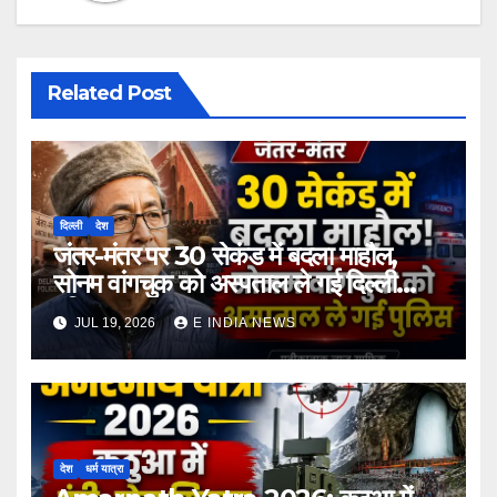
Related Post
दिल्ली
देश
जंतर-मंतर पर 30 सेकंड में बदला माहौल,
सोनम वांगचुक को अस्पताल ले गई दिल्ली
पुलिस
JUL 19, 2026
E INDIA NEWS
देश
धर्म यात्रा