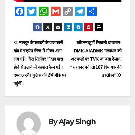
F
T
W
G
C
T
S
a
wi
h
m
o
el
h
c
tt
at
ail
p
e
ar
e
er
s
y
gr
e
Post
नागपुर के कामठी के पास खैरी
तमिलनाडु में सियासी घमासान:
b
A
Li
a
गांव में स्क्रैप गैरेज में भीषण आग
DMK-AIADMK गठबंधन की
navigation
o
p
n
m
लग गई। गैस सिलेंडर गोदाम पास
अटकलों पर TVK का बड़ा ऐलान,
o
p
k
होने से इलाके में दहशत फैल गई।
“सरकार बनी तो 107 विधायक देंगे
दमकल और पुलिस की टीमें मौके पर
इस्तीफा”
k
पहुंचीं।
By
Ajay Singh