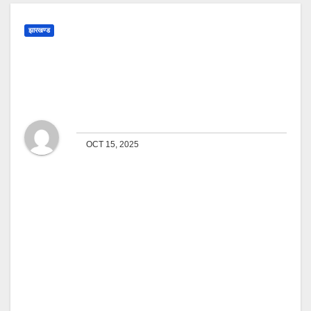
झारखण्ड
पोषण माह पर ग्रामीणों के लिए आयुष
जांच शिविर
By
Ajay Singh
OCT 15, 2025