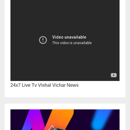
24x7 Live Tv Vishal Vichar News