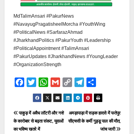
MdTalimAnsari #PakurNews
#NavayugPragatisheelMorcha #YouthWing
#PoliticalNews #SarfarazAhmad
#JharkhandPolitics #PakurYouth #Leadership
#PoliticalAppointment #TalimAnsari
#PakurUpdates #JharkhandNews #YoungLeader
#OrganizationStrength
F
T
W
G
C
T
S
a
wi
h
m
o
el
h
c
tt
at
ail
p
e
ar
e
er
s
y
gr
e
Post
पाकुड़ में अवैध लॉटरी और नशे
अमड़ापाड़ा में सड़क हादसे में फतेपुर
b
A
Li
a
के कारोबार से बढ़ता संकट, युवाओं
सीएचसी के कर्मी गुड्डू पाल की मौत,
navigation
o
p
n
m
का भविष्य खतरे में
जांच जारी