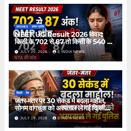
WISHES
उत्‍तर प्रदेश
NEET UG Result 2026 विवाद:
किसी के 702 से 87 तो किसी के 540 से
167 अंक होने का दावा, NTA ने दी चेतावनी
JULY 20, 2026
E INDIA NEWS
दिल्ली
देश
जंतर-मंतर पर 30 सेकंड में बदला माहौल,
सोनम वांगचुक को अस्पताल ले गई दिल्ली
पुलिस
JULY 19, 2026
E INDIA NEWS