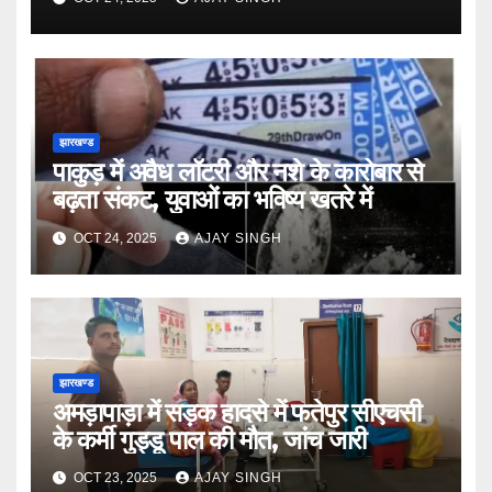
झारखण्ड
पाकुड़ में अवैध लॉटरी और नशे के कारोबार से
बढ़ता संकट, युवाओं का भविष्य खतरे में
OCT 24, 2025
AJAY SINGH
झारखण्ड
अमड़ापाड़ा में सड़क हादसे में फतेपुर सीएचसी
के कर्मी गुड्डू पाल की मौत, जांच जारी
OCT 23, 2025
AJAY SINGH