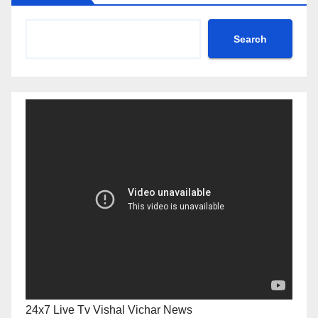
Search
24x7 Live Tv Vishal Vichar News