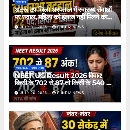
राजस्थान
अटरू उप जिला अस्पताल में स्वास्थ्य सेवाओं
पर सवाल, महिला को इलाज नहीं मिलने का
आरोप
JULY 31, 2026
E INDIA NEWS
WISHES
उत्‍तर प्रदेश
NEET UG Result 2026 विवाद:
किसी के 702 से 87 तो किसी के 540 से
167 अंक होने का दावा, NTA ने दी चेतावनी
JULY 20, 2026
E INDIA NEWS