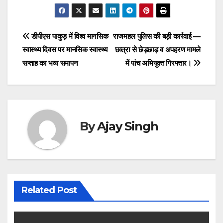
a
wi
h
m
o
el
h
c
tt
at
ail
p
e
ar
e
er
s
y
gr
e
Post
डीपीएस पाकुड़ में विश्व मानसिक
राजमहल पुलिस की बड़ी कार्रवाई —
b
A
Li
a
स्वास्थ्य दिवस पर मानसिक स्वास्थ्य
छात्रा से छेड़छाड़ व अपहरण मामले
navigation
o
p
n
m
सप्ताह का भव्य समापन
में पांच अभियुक्त गिरफ्तार।
o
p
k
k
By
Ajay Singh
Related Post