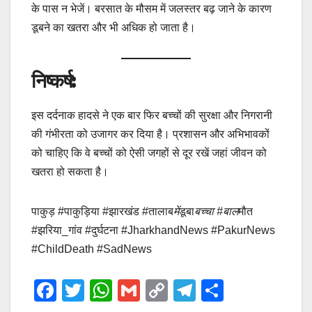
के पास न भेजें। बरसात के मौसम में जलस्तर बढ़ जाने के कारण
डूबने का खतरा और भी अधिक हो जाता है।
निष्कर्ष:
इस दर्दनाक हादसे ने एक बार फिर बच्चों की सुरक्षा और निगरानी
की गंभीरता को उजागर कर दिया है। प्रशासन और अभिभावकों
को चाहिए कि वे बच्चों को ऐसी जगहों से दूर रखें जहां जीवन को
खतरा हो सकता है।
पाकुड़ #पाकुड़िया #झारखंड #तालाब
में
डूबा
बच्चा #बाल
मौत
#झरिया_गांव #दुर्घटना #JharkhandNews #PakurNews
#ChildDeath #SadNews
F
T
W
G
C
T
S