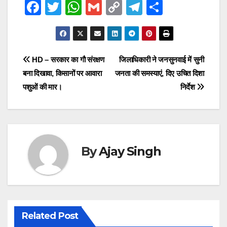
F
T
W
G
C
T
S
a
wi
h
m
o
el
h
c
tt
at
ail
p
e
ar
e
er
s
y
gr
e
Post
HD – सरकार का गौ संरक्षण
जिलाधिकारी ने जनसुनवाई में सुनी
b
A
Li
a
बना दिखावा, किसानों पर आवारा
जनता की समस्याएं, दिए उचित दिशा
navigation
o
p
n
m
पशुओं की मार।
निर्देश
o
p
k
k
By
Ajay Singh
Related Post