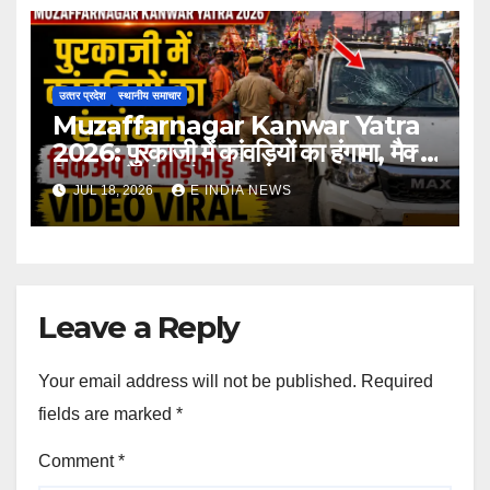
उत्‍तर प्रदेश
स्थानीय समाचार
Muzaffarnagar Kanwar Yatra
2026: पुरकाजी में कांवड़ियों का हंगामा, मैक्स
पिकअप में तोड़फोड़
JUL 18, 2026
E INDIA NEWS
Leave a Reply
Your email address will not be published.
Required
fields are marked
*
Comment
*