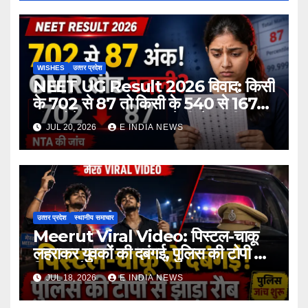
WISHES
उत्‍तर प्रदेश
NEET UG Result 2026 विवाद: किसी
के 702 से 87 तो किसी के 540 से 167
अंक होने का दावा, NTA ने दी चेतावनी
JUL 20, 2026
E INDIA NEWS
उत्‍तर प्रदेश
स्थानीय समाचार
Meerut Viral Video: पिस्टल-चाकू
लहराकर युवकों की दबंगई, पुलिस की टोपी से
दिखाया रौब
JUL 18, 2026
E INDIA NEWS