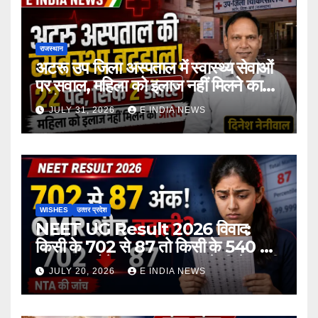
राजस्थान
अटरू उप जिला अस्पताल में स्वास्थ्य सेवाओं
पर सवाल, महिला को इलाज नहीं मिलने का
आरोप
JULY 31, 2026
E INDIA NEWS
WISHES
उत्‍तर प्रदेश
NEET UG Result 2026 विवाद:
किसी के 702 से 87 तो किसी के 540 से
167 अंक होने का दावा, NTA ने दी चेतावनी
JULY 20, 2026
E INDIA NEWS