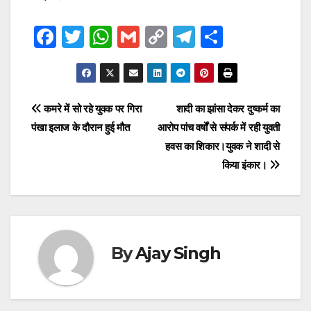
F
T
W
G
C
T
S
a
wi
h
m
o
el
h
c
tt
at
ail
p
e
ar
e
er
s
y
gr
e
Post
कमरे में सो रहे युवक पर गिरा
शादी का झांसा देकर दुष्कर्म का
b
A
Li
a
पंखा इलाज के दौरान हुई मौत
आरोप पांच वर्षों से संपर्क में रही युवती
navigation
o
p
n
m
हवस का शिकार।युवक ने शादी से
o
p
k
किया इंकार।
k
By
Ajay Singh