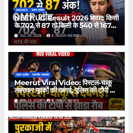
WISHES
उत्‍तर प्रदेश
NEET UG Result 2026 विवाद: किसी
के 702 से 87 तो किसी के 540 से 167
अंक होने का दावा, NTA ने दी चेतावनी
JUL 20, 2026
E INDIA NEWS
उत्‍तर प्रदेश
स्थानीय समाचार
Meerut Viral Video: पिस्टल-चाकू
लहराकर युवकों की दबंगई, पुलिस की टोपी से
दिखाया रौब
JUL 18, 2026
E INDIA NEWS