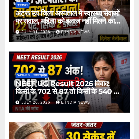
राजस्थान
अटरू उप जिला अस्पताल में स्वास्थ्य सेवाओं
पर सवाल, महिला को इलाज नहीं मिलने का
आरोप
JULY 31, 2026
E INDIA NEWS
WISHES
उत्‍तर प्रदेश
NEET UG Result 2026 विवाद:
किसी के 702 से 87 तो किसी के 540 से
167 अंक होने का दावा, NTA ने दी चेतावनी
JULY 20, 2026
E INDIA NEWS