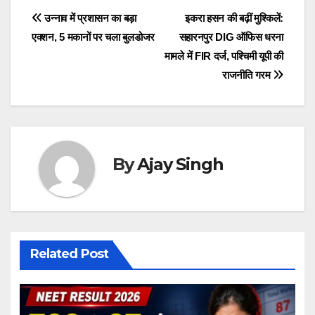
e
er
s
y
gr
e
Post
उन्नाव में प्रशासन का बड़ा
इकरा हसन की बढ़ीं मुश्किलें:
b
A
Li
a
एक्शन, 5 मकानों पर चला बुलडोजर
सहारनपुर DIG ऑफिस धरना
navigation
o
p
n
m
मामले में FIR दर्ज, पश्चिमी यूपी की
o
p
k
राजनीति गरम
k
By
Ajay Singh
Related Post