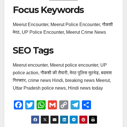
Focus Keywords
Meerut Encounter, Meerut Police Encounter, गौकशी
मेरठ, UP Police Encounter, Meerut Crime News
SEO Tags
Meerut encounter, Meerut police encounter, UP
police action, गौकशी की तैयारी, मेरठ पुलिस मुठभेड़, बदमाश
गिरफ्तार, crime news Hindi, breaking news Meerut,
Uttar Pradesh police news, Hindi news today
F
T
W
G
C
T
S
a
wi
h
m
o
el
h
c
tt
at
ail
p
e
ar