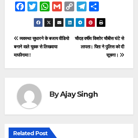
F
T
W
G
C
T
S
a
wi
h
m
o
el
h
c
tt
at
ail
p
e
ar
e
er
s
y
gr
e
Post
व्यवस्था सुधारने के बजाय वीडियो
चौदह वर्षीय किशोर चौबीस घंटे से
b
A
Li
a
बनाने वाले युवक से लिखवाया
लापता। पिता ने पुलिस को दी
navigation
o
p
n
m
माफीनामा !
सूचना।
o
p
k
k
By
Ajay Singh
Related Post