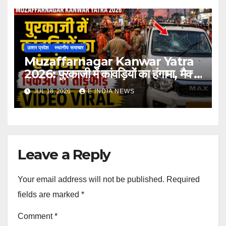
उत्‍तर प्रदेश
स्थानीय समाचार
Muzaffarnagar Kanwar Yatra
2026: पुरकाजी में कांवड़ियों का हंगामा, मैक्स
पिकअप में तोड़फोड़
JUL 18, 2026
E INDIA NEWS
Leave a Reply
Your email address will not be published.
Required
fields are marked
*
Comment
*