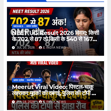
WISHES
उत्‍तर प्रदेश
NEET UG Result 2026 विवाद: किसी
के 702 से 87 तो किसी के 540 से 167
अंक होने का दावा, NTA ने दी चेतावनी
JUL 20, 2026
E INDIA NEWS
उत्‍तर प्रदेश
स्थानीय समाचार
Meerut Viral Video: पिस्टल-चाकू
लहराकर युवकों की दबंगई, पुलिस की टोपी से
दिखाया रौब
JUL 18, 2026
E INDIA NEWS