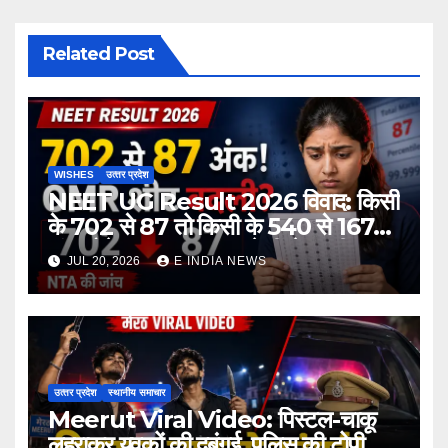
Related Post
WISHES
उत्‍तर प्रदेश
NEET UG Result 2026 विवाद: किसी
के 702 से 87 तो किसी के 540 से 167
अंक होने का दावा, NTA ने दी चेतावनी
JUL 20, 2026
E INDIA NEWS
उत्‍तर प्रदेश
स्थानीय समाचार
Meerut Viral Video: पिस्टल-चाकू
लहराकर युवकों की दबंगई, पुलिस की टोपी से