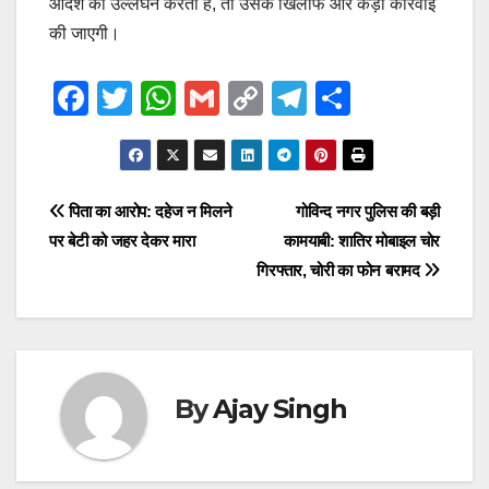
आदेश का उल्लंघन करता है, तो उसके खिलाफ और कड़ी कार्रवाई
की जाएगी।
F
T
W
G
C
T
S
a
wi
h
m
o
el
h
c
tt
at
ail
p
e
ar
e
er
s
y
gr
e
Post
पिता का आरोप: दहेज न मिलने
गोविन्द नगर पुलिस की बड़ी
b
A
Li
a
पर बेटी को जहर देकर मारा
कामयाबी: शातिर मोबाइल चोर
navigation
o
p
n
m
गिरफ्तार, चोरी का फोन बरामद
o
p
k
k
By
Ajay Singh