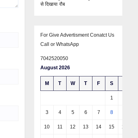
से दिखाया रौब
For Give Advertisment Conatct Us
Call or WhatsApp
7042520050
August 2026
M
T
W
T
F
S
S
1
2
3
4
5
6
7
8
9
10
11
12
13
14
15
16