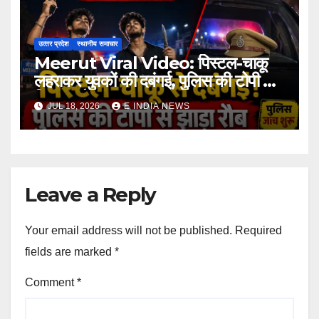
उत्‍तर प्रदेश
स्थानीय समाचार
Meerut Viral Video: पिस्टल-चाकू
लहराकर युवकों की दबंगई, पुलिस की टोपी से
दिखाया रौब
JUL 18, 2026
E INDIA NEWS
Leave a Reply
Your email address will not be published.
Required
fields are marked
*
Comment
*