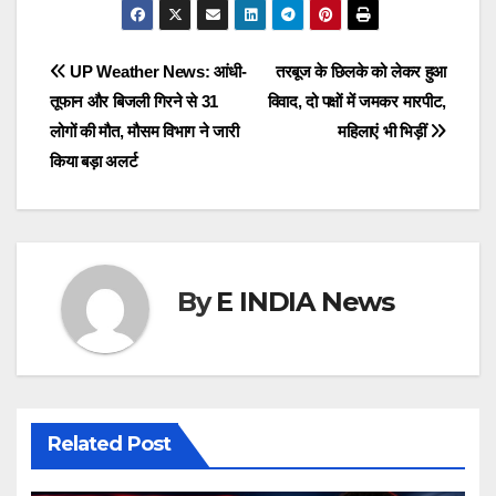
c
tt
at
ail
p
e
ar
e
er
s
y
gr
e
Post
UP Weather News: आंधी-
तरबूज के छिलके को लेकर हुआ
b
A
Li
a
तूफान और बिजली गिरने से 31
विवाद, दो पक्षों में जमकर मारपीट,
navigation
o
p
n
m
लोगों की मौत, मौसम विभाग ने जारी
महिलाएं भी भिड़ीं
o
p
k
किया बड़ा अलर्ट
k
By
E INDIA News
Related Post