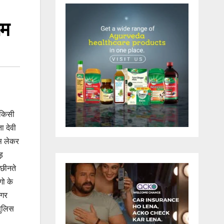
ाम
 किसी
ा देवी
बस लेकर
ोड़
 छीनते
गो के
अगर
पुलिस