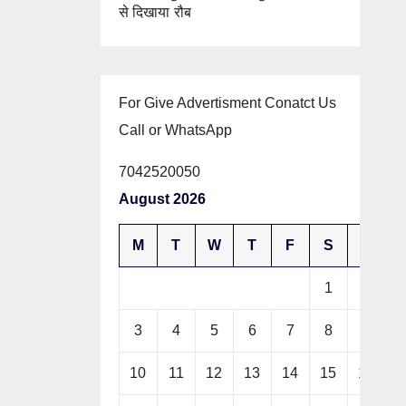
से दिखाया रौब
For Give Advertisment Conatct Us
Call or WhatsApp
7042520050
August 2026
M
T
W
T
F
S
S
1
2
3
4
5
6
7
8
9
10
11
12
13
14
15
16