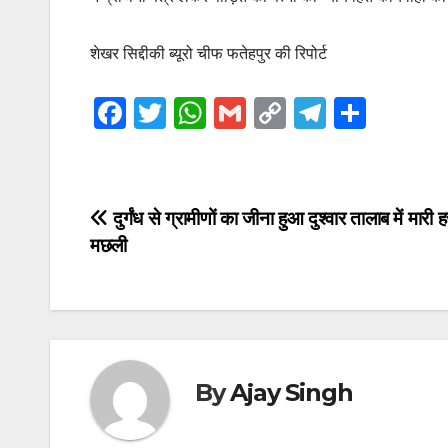
शेखर सिद्दीकी ब्यूरो चीफ फतेहपुर की रिपोर्ट
F
T
W
G
C
T
S
a
wi
h
m
o
el
h
c
tt
at
ail
p
e
ar
e
er
s
y
gr
e
Post
दुर्गंध से ग्रामीणों का जीना हुआ दुश्वार तालाब में मारी ह
b
A
Li
a
मछली
navigation
o
p
n
m
o
p
k
k
By
Ajay Singh