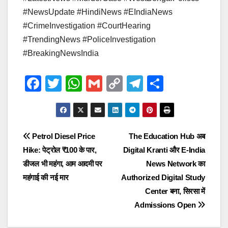
#NewsUpdate #HindiNews #EIndiaNews
#CrimeInvestigation #CourtHearing
#TrendingNews #PoliceInvestigation
#BreakingNewsIndia
F
T
W
G
C
T
S
a
wi
h
m
o
el
h
c
tt
at
ail
p
e
ar
e
er
s
y
gr
e
Post
Petrol Diesel Price
The Education Hub अब
b
A
Li
a
Hike: पेट्रोल ₹100 के पार,
Digital Kranti और E-India
navigation
o
p
n
m
डीजल भी महंगा, आम आदमी पर
News Network का
o
p
k
महंगाई की नई मार
Authorized Digital Study
Center बना, सिरसा में
k
Admissions Open