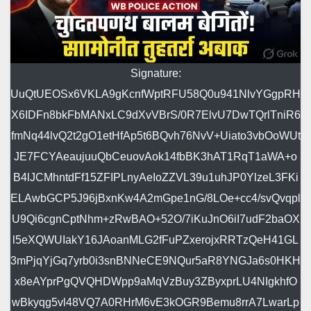
Signature:
UuQtUEOSx6VKLA9gKcnfWptRFU58Q0u941NlvYGgpRH
X6IDFn8bkFbMANxLC9dXvVBrS/0R7ElvU7DwTQrlTniR6
fmNq44lvQ2t2gO1etHfAp5t6BQvh76NvV+Uiato3vbOoWUt
JE7FCYAeaujuuQbCeuovAok14fbBK3hAT1RqT1aWA+o
B4lJCMhntdFf15ZFIPLnyAeIoZZVL39u1uhJP0YlzeL3FKi
ELAwbGCP5J96jBxnKw4A2mGpe1nG/8LOe+cc4/svQvqpl
U9Qi6cgnCptNhm+zRwBAO+52O/7iKuJnO6iI7udF2baOX
l5eXQWUIakY16JAoanMLG2fFuPZxerojxRRTzQeH41GL
3mPjqYjGq7yrb0i3snBNNeCE9NQur5aR8YNGJa6s0HKH
x8eAYprPgQVQHDWpp9aMqVzBuy3ZByxprLU4NIgkhfO
wBkyqg5vl48VQ7A0RHrM6vE3kOGR9Bemu8rrA7LwarLp