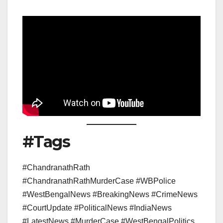
#Tags
#ChandranathRath
#ChandranathRathMurderCase #WBPolice
#WestBengalNews #BreakingNews #CrimeNews
#CourtUpdate #PoliticalNews #IndiaNews
#LatestNews #MurderCase #WestBengalPolitics