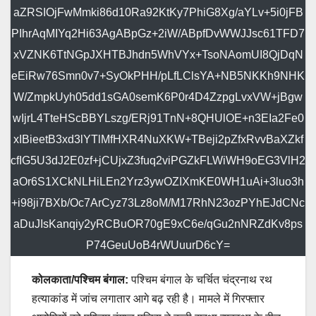
aZRSIOjFwMmki86d10Ra92KtKy7PhiG8Xg/aYLv+5i0jFB
PIhrAqMIYq2Hi63AgABpGz+2iW/ABpfDvWWJJsc61TFD7
xVZNK6TtNGpJXHTBJhdn5WhVYx+TsoNAomUI8QjDqN
eEiRw76Smn0v7+SyOkPHH/pLfLClsYA+NB5NKKh9NHK
W/ZmpkUyh05dd1sGA0semK6P0r4D4ZzpgLvxVW+jBgw
wIjrL4TteHScBBYLszg/ERj91TnN+8QHUlOE+n3EIa2Fe0
xIBieetB3xd3lYTlMfHXR4NuXKW+TBeji2pZfxRvvBaXZkf
cfIG5U3dJ2E0zf+jCUjxZ3fuq2viPGZkFLWiWH9oEG3VlH2
aOr6S1XCkNLHiLEn2Yrz3ywOZIXmKE0WH1uAi+3luo3h
+i98ji7BXb/Oc7ArCyz73Lz8oM/M17RhN23ozPYhEJdCNc
aDuJIsKanqiy2yRCBuOR70gE9xC6e/qGu2nNRZdKv8ps
P74GeuUoB4rWUuurD6cY=
कोलकाता/पश्चिम बंगाल:
पश्चिम बंगाल के चर्चित चंद्रनाथ रथ
हत्याकांड में जांच लगातार आगे बढ़ रही है। मामले में गिरफ्तार