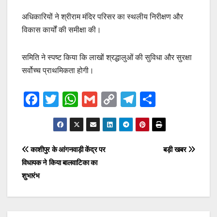
अधिकारियों ने श्रीराम मंदिर परिसर का स्थलीय निरीक्षण और
विकास कार्यों की समीक्षा की।
समिति ने स्पष्ट किया कि लाखों श्रद्धालुओं की सुविधा और सुरक्षा
सर्वोच्च प्राथमिकता होगी।
F
T
W
G
C
T
S
a
wi
h
m
o
el
h
c
tt
at
ail
p
e
ar
e
er
s
y
gr
e
Post
काशीपुर के आंगनवाड़ी केंद्र पर
बड़ी खबर
b
A
Li
a
विधायक ने किया बालवाटिका का
navigation
o
p
n
m
शुभारंभ
o
p
k
k