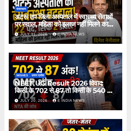
राजस्थान
अटरू उप जिला अस्पताल में स्वास्थ्य सेवाओं
पर सवाल, महिला को इलाज नहीं मिलने का
आरोप
JULY 31, 2026
E INDIA NEWS
WISHES
उत्‍तर प्रदेश
NEET UG Result 2026 विवाद:
किसी के 702 से 87 तो किसी के 540 से
167 अंक होने का दावा, NTA ने दी चेतावनी
JULY 20, 2026
E INDIA NEWS