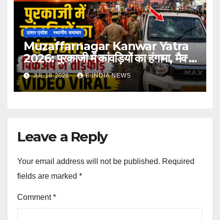
उत्‍तर प्रदेश
स्थानीय समाचार
Muzaffarnagar Kanwar Yatra
2026: पुरकाजी में कांवड़ियों का हंगामा, मैक्स
पिकअप में तोड़फोड़
JUL 18, 2026
E INDIA NEWS
Leave a Reply
Your email address will not be published.
Required
fields are marked
*
Comment
*