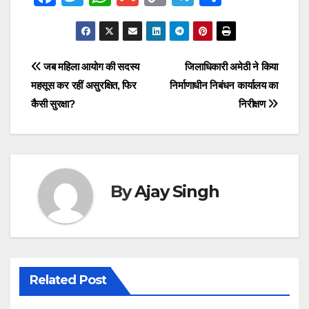
a
wi
h
m
o
el
h
c
tt
at
ail
p
e
ar
e
er
s
y
gr
e
Post
जब महिला आयोग की सदस्य
जिलाधिकारी अमेठी ने किया
b
A
Li
a
महसूस कर रहीं असुरक्षित, फिर
निर्माणाधीन निबंधन कार्यालय का
navigation
o
p
n
m
कैसी सुरक्षा?
निरीक्षण
o
p
k
k
By
Ajay Singh
Related Post