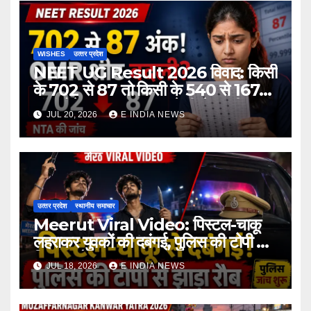
WISHES
उत्‍तर प्रदेश
NEET UG Result 2026 विवाद: किसी
के 702 से 87 तो किसी के 540 से 167
अंक होने का दावा, NTA ने दी चेतावनी
JUL 20, 2026
E INDIA NEWS
उत्‍तर प्रदेश
स्थानीय समाचार
Meerut Viral Video: पिस्टल-चाकू
लहराकर युवकों की दबंगई, पुलिस की टोपी से
दिखाया रौब
JUL 18, 2026
E INDIA NEWS