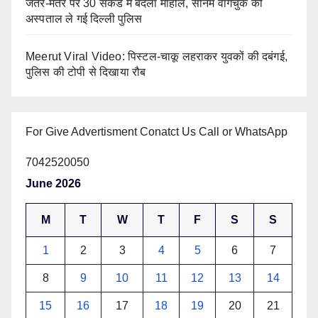
जंतर-मंतर पर 30 सेकंड में बदला माहौल, सोनम वांगचुक को
अस्पताल ले गई दिल्ली पुलिस
Meerut Viral Video: पिस्टल-चाकू लहराकर युवकों की दबंगई,
पुलिस की टोपी से दिखाया रौब
For Give Advertisment Conatct Us Call or WhatsApp
7042520050
June 2026
M
T
W
T
F
S
S
1
2
3
4
5
6
7
8
9
10
11
12
13
14
15
16
17
18
19
20
21